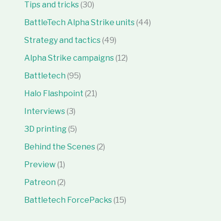
Tips and tricks
(30)
BattleTech Alpha Strike units
(44)
Strategy and tactics
(49)
Alpha Strike campaigns
(12)
Battletech
(95)
Halo Flashpoint
(21)
Interviews
(3)
3D printing
(5)
Behind the Scenes
(2)
Preview
(1)
Patreon
(2)
Battletech ForcePacks
(15)