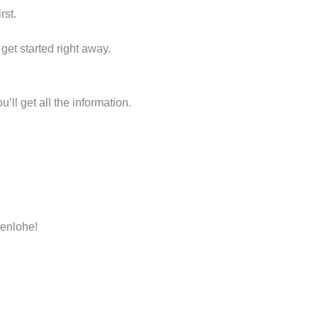
rst.
et started right away.
ll get all the information.
henlohe!