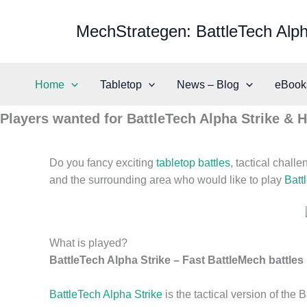
Skip
to
MechStrategen: BattleTech Alph
content
Home
Tabletop
News – Blog
eBook
Players wanted for BattleTech Alpha Strike & 
Do you fancy exciting
tabletop battles
, tactical chal
and the surrounding area who would like to play
Batt
What is played?
BattleTech Alpha Strike – Fast BattleMech battles
BattleTech Alpha Strike
is the tactical version of the