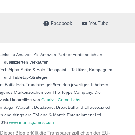
Facebook
YouTube
te Links zu Amazon. Als Amazon-Partner verdiene ich an
qualifizierten Verkäufen.
ech Alpha Strike & Halo Flashpoint – Taktiken, Kampagnen
und Tabletop-Strategien
am Battletech-Franchise gehören den jeweiligen Inhabern.
etragenes Markenzeichen von The Topps Company. Die
z wird kontrolliert von
Catalyst Game Labs
.
n Saga, Warpath, Deadzone, DreadBall and all associated
es and things are TM and © Mantic Entertainment Ltd
2016.
www.manticgames.com
.
Dieser Blog erfüllt die Transparenzpflichten der EU-