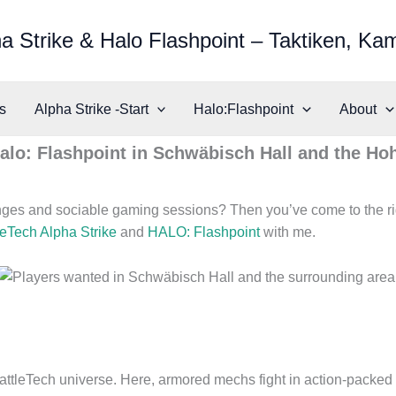
a Strike & Halo Flashpoint – Taktiken, Ka
s
Alpha Strike -Start
Halo:Flashpoint
About
Halo: Flashpoint in Schwäbisch Hall and the Ho
lenges and sociable gaming sessions? Then you’ve come to the rig
leTech Alpha Strike
and
HALO: Flashpoint
with me.
 BattleTech universe. Here, armored mechs fight in action-packe