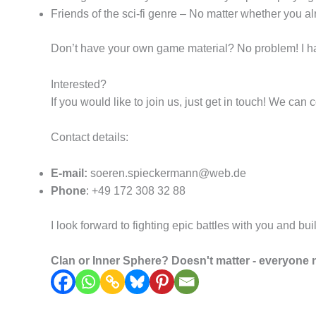
Friends of the sci-fi genre – No matter whether you a
Don’t have your own game material? No problem! I hav
Interested?
If you would like to join us, just get in touch! We ca
Contact details:
E-mail:
soeren.spieckermann@web.de
Phone
: +49 172 308 32 88
I look forward to fighting epic battles with you and 
Clan or Inner Sphere? Doesn't matter - everyone n