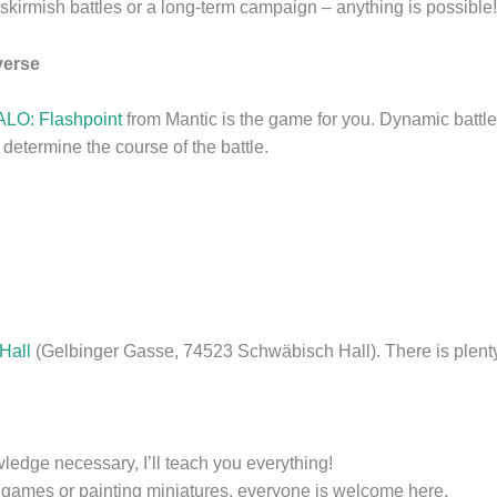
 skirmish battles or a long-term campaign – anything is possible!
verse
LO: Flashpoint
from Mantic is the game for you. Dynamic battle
determine the course of the battle.
Hall
(Gelbinger Gasse, 74523 Schwäbisch Hall). There is plent
edge necessary, I’ll teach you everything!
 games or painting miniatures, everyone is welcome here.