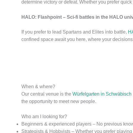
determine victory or defeat. Whether you prefer quick
HALO: Flashpoint – Sci-fi battles in the HALO uni
If you prefer to lead Spartans and Elites into battle,
HA
confined space await you here, where your decisions 
When & where?
Our central venue is the
Würfelgarten in Schwäbisch 
the opportunity to meet new people.
Who am I looking for?
Beginners & experienced players – No previous knowl
Strategists & Hobbyists – Whether you prefer playing