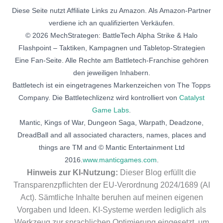
Diese Seite nutzt Affiliate Links zu Amazon. Als Amazon-Partner
verdiene ich an qualifizierten Verkäufen.
© 2026 MechStrategen: BattleTech Alpha Strike & Halo
Flashpoint – Taktiken, Kampagnen und Tabletop-Strategien
Eine Fan-Seite. Alle Rechte am Battletech-Franchise gehören
den jeweiligen Inhabern.
Battletech ist ein eingetragenes Markenzeichen von The Topps
Company. Die Battletechlizenz wird kontrolliert von
Catalyst
Game Labs
.
Mantic, Kings of War, Dungeon Saga, Warpath, Deadzone,
DreadBall and all associated characters, names, places and
things are TM and © Mantic Entertainment Ltd
2016.
www.manticgames.com
.
Hinweis zur KI-Nutzung:
Dieser Blog erfüllt die
Transparenzpflichten der EU-Verordnung 2024/1689 (AI
Act). Sämtliche Inhalte beruhen auf meinen eigenen
Vorgaben und Ideen. KI-Systeme werden lediglich als
Werkzeug zur sprachlichen Optimierung eingesetzt, um