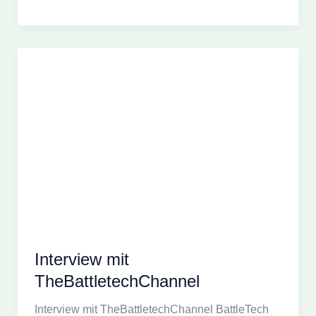
mit
dem
Würfelgarten
Interview mit
TheBattletechChannel
Interview mit TheBattletechChannel BattleTech