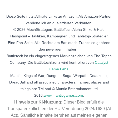
Diese Seite nutzt Affiliate Links zu Amazon. Als Amazon-Partner
verdiene ich an qualifizierten Verkäufen.
© 2026 MechStrategen: BattleTech Alpha Strike & Halo
Flashpoint – Taktiken, Kampagnen und Tabletop-Strategien
Eine Fan-Seite. Alle Rechte am Battletech-Franchise gehören
den jeweiligen Inhabern.
Battletech ist ein eingetragenes Markenzeichen von The Topps
Company. Die Battletechlizenz wird kontrolliert von
Catalyst
Game Labs
.
Mantic, Kings of War, Dungeon Saga, Warpath, Deadzone,
DreadBall and all associated characters, names, places and
things are TM and © Mantic Entertainment Ltd
2016.
www.manticgames.com
.
Hinweis zur KI-Nutzung:
Dieser Blog erfüllt die
Transparenzpflichten der EU-Verordnung 2024/1689 (AI
Act). Sämtliche Inhalte beruhen auf meinen eigenen