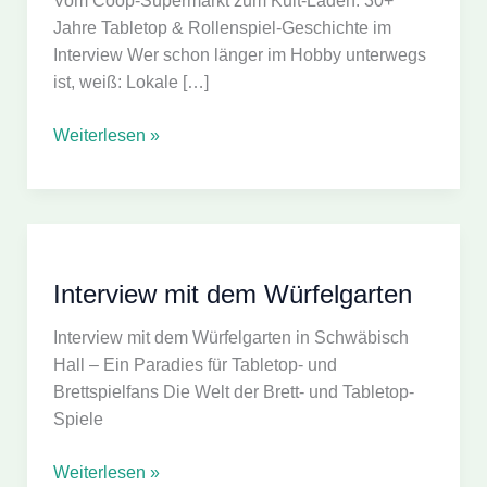
Vom Coop-Supermarkt zum Kult-Laden: 30+
Jahre Tabletop & Rollenspiel-Geschichte im
Interview Wer schon länger im Hobby unterwegs
ist, weiß: Lokale […]
Imp’s
Weiterlesen »
Shop
in
Ulm
Interview mit dem Würfelgarten
Interview mit dem Würfelgarten in Schwäbisch
Hall – Ein Paradies für Tabletop- und
Brettspielfans Die Welt der Brett- und Tabletop-
Spiele
Interview
Weiterlesen »