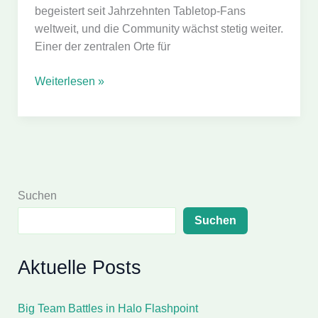
begeistert seit Jahrzehnten Tabletop-Fans
weltweit, und die Community wächst stetig weiter.
Einer der zentralen Orte für
Interview
Weiterlesen »
mit
TheBattletechChannel
Suchen
Suchen
Aktuelle Posts
Big Team Battles in Halo Flashpoint