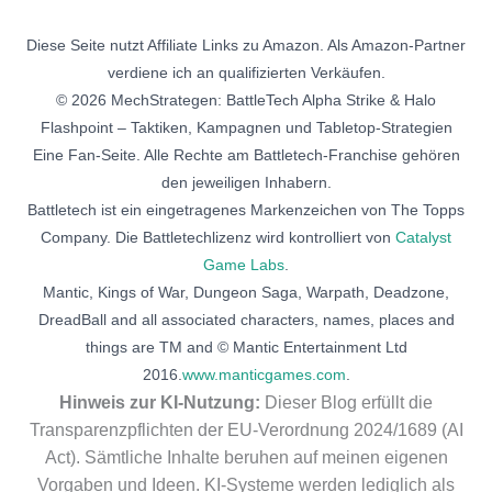
Diese Seite nutzt Affiliate Links zu Amazon. Als Amazon-Partner
verdiene ich an qualifizierten Verkäufen.
© 2026 MechStrategen: BattleTech Alpha Strike & Halo
Flashpoint – Taktiken, Kampagnen und Tabletop-Strategien
Eine Fan-Seite. Alle Rechte am Battletech-Franchise gehören
den jeweiligen Inhabern.
Battletech ist ein eingetragenes Markenzeichen von The Topps
Company. Die Battletechlizenz wird kontrolliert von
Catalyst
Game Labs
.
Mantic, Kings of War, Dungeon Saga, Warpath, Deadzone,
DreadBall and all associated characters, names, places and
things are TM and © Mantic Entertainment Ltd
2016.
www.manticgames.com
.
Hinweis zur KI-Nutzung:
Dieser Blog erfüllt die
Transparenzpflichten der EU-Verordnung 2024/1689 (AI
Act). Sämtliche Inhalte beruhen auf meinen eigenen
Vorgaben und Ideen. KI-Systeme werden lediglich als