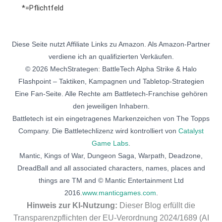
*=Pflichtfeld
Diese Seite nutzt Affiliate Links zu Amazon. Als Amazon-Partner
verdiene ich an qualifizierten Verkäufen.
© 2026 MechStrategen: BattleTech Alpha Strike & Halo
Flashpoint – Taktiken, Kampagnen und Tabletop-Strategien
Eine Fan-Seite. Alle Rechte am Battletech-Franchise gehören
den jeweiligen Inhabern.
Battletech ist ein eingetragenes Markenzeichen von The Topps
Company. Die Battletechlizenz wird kontrolliert von
Catalyst
Game Labs
.
Mantic, Kings of War, Dungeon Saga, Warpath, Deadzone,
DreadBall and all associated characters, names, places and
things are TM and © Mantic Entertainment Ltd
2016.
www.manticgames.com
.
Hinweis zur KI-Nutzung:
Dieser Blog erfüllt die
Transparenzpflichten der EU-Verordnung 2024/1689 (AI