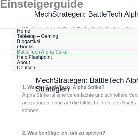
Einsteigerguide
Zum
Inhalt
MechStrategen: BattleTech Alph
springen
Wie fange ich mit BattleTech: Alpha Strike an?
Home
Tabletop – Gaming
BattleTech: Alpha Strike
ist der perfekte Einstieg in 
Blogartikel
actiongeladenen Gefechten und bietet sowohl Neuein
eBooks
BattleTech Alpha Strike
findest du hier eine einfache Schritt-für-Schritt-Anlei
Halo:Flashpoint
About
Deutsch
MechStrategen: BattleTech Alp
Strategien
1. Was ist BattleTech: Alpha Strike?
Alpha Strike ist eine vereinfachte und schnellere Ve
auszutragen, ohne auf die taktische Tiefe des Spiels
können.
2. Was benötige ich, um zu spielen?