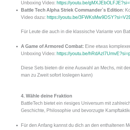
Unboxing Video:
https://youtu.be/gMXJEbOLFJE?si
Battle Tech Alpha Striek Commander`s Edition
: K
Video dazu:
https://youtu.be/3FWKsMw9DSY?si
Für Leute die auch in die klassische Variante von Bat
A Game of Armored Combat:
Eine etwas komplexere 
Unboxing Video:
https://youtu.be/hRdAzI7UmvE?s
Diese Sets bieten dir eine Auswahl an Mechs, mit de
man zu Zweit sofort loslegen kann)
4. Wähle deine Fraktion
BattleTech bietet ein riesiges Universum mit zahlrei
Geschichte, Philosophie und bevorzugte Kampftaktik
Für den Anfang kannst du dich an den enthaltenen Mec