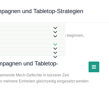
mpagnen und Tabletop-Strategien
iniert taktische Tiefe mit schnellen,
enn du überlegst, mit Alpha Strike zu beginnen,
ampagnen und Tabletop-
spannende Mech-Gefechte in kürzerer Zeit
en mehrere Einheiten gleichzeitig eingesetzt werden