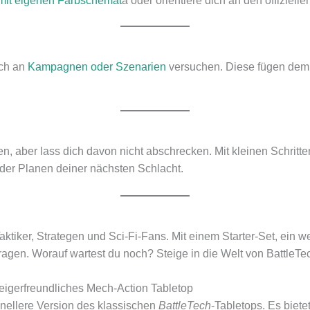
mit eigenen Farbschemat
a oder orientiere dich an den offiziel
ich an
Kampagnen oder Szenarien
versuchen. Diese fügen dem
n, aber lass dich davon nicht abschrecken. Mit kleinen Schritten
der Planen deiner nächsten Schlacht.
r Taktiker, Strategen und Sci-Fi-Fans. Mit einem Starter-Set, e
tragen. Worauf wartest du noch? Steige in die Welt von BattleT
teigerfreundliches Mech-Action Tabletop
hnellere Version des klassischen
BattleTech
-Tabletops. Es biete