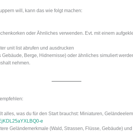
uppern will, kann das wie folgt machen:
aschenkorken oder Ähnliches verwenden. Evt. mit einem aufgekl
ter unit list abrufen und ausdrucken
 Gebäude, Berge, Hidnernisse) oder ähnliches simuliert werde
shalt nehmen.
 empfehlen:
t alles, was du für den Start brauchst: Miniaturen, Geländeele
i=EjKDL25aYXLBQ0-e
eitere Geländemerkmale (Wald, Strassen, Flüsse, Gebäude) und 