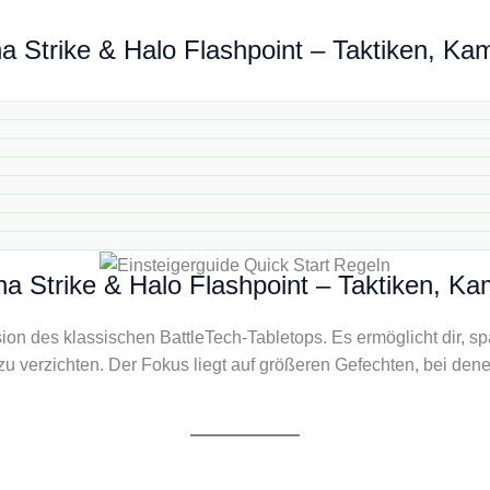
a Strike & Halo Flashpoint – Taktiken, Ka
die faszinierende Welt des BattleTech-Universums. Das Spiel komb
steigern als auch erfahrenen Spielern jede Menge Spannung. W
tung / Einsteigerguide, wie du loslegen kannst.
ha Strike & Halo Flashpoint – Taktiken, K
rsion des klassischen BattleTech-Tabletops. Es ermöglicht dir, 
 zu verzichten. Der Fokus liegt auf größeren Gefechten, bei den