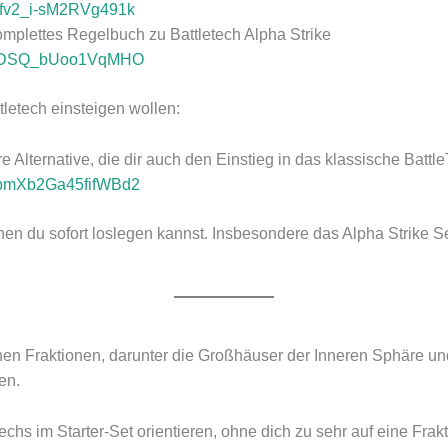
=fv2_i-sM2RVg491k
omplettes Regelbuch zu Battletech Alpha Strike
=V2DSQ_bUoo1VqMHO
tletech einsteigen wollen:
Alternative, die dir auch den Einstieg in das klassische Battle
i=pmXb2Ga45fifWBd2
nen du sofort loslegen kannst. Insbesondere das Alpha Strike 
chen Fraktionen, darunter die Großhäuser der Inneren Sphäre un
en.
hs im Starter-Set orientieren, ohne dich zu sehr auf eine Frakt