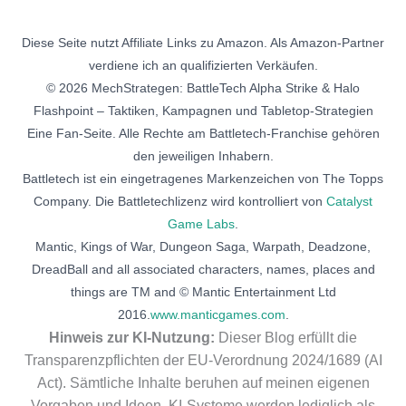
Diese Seite nutzt Affiliate Links zu Amazon. Als Amazon-Partner
verdiene ich an qualifizierten Verkäufen.
© 2026 MechStrategen: BattleTech Alpha Strike & Halo
Flashpoint – Taktiken, Kampagnen und Tabletop-Strategien
Eine Fan-Seite. Alle Rechte am Battletech-Franchise gehören
den jeweiligen Inhabern.
Battletech ist ein eingetragenes Markenzeichen von The Topps
Company. Die Battletechlizenz wird kontrolliert von
Catalyst
Game Labs
.
Mantic, Kings of War, Dungeon Saga, Warpath, Deadzone,
DreadBall and all associated characters, names, places and
things are TM and © Mantic Entertainment Ltd
2016.
www.manticgames.com
.
Hinweis zur KI-Nutzung:
Dieser Blog erfüllt die
Transparenzpflichten der EU-Verordnung 2024/1689 (AI
Act). Sämtliche Inhalte beruhen auf meinen eigenen
Vorgaben und Ideen. KI-Systeme werden lediglich als