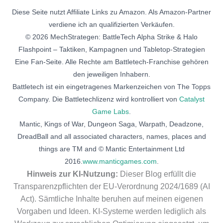
Diese Seite nutzt Affiliate Links zu Amazon. Als Amazon-Partner
verdiene ich an qualifizierten Verkäufen.
© 2026 MechStrategen: BattleTech Alpha Strike & Halo
Flashpoint – Taktiken, Kampagnen und Tabletop-Strategien
Eine Fan-Seite. Alle Rechte am Battletech-Franchise gehören
den jeweiligen Inhabern.
Battletech ist ein eingetragenes Markenzeichen von The Topps
Company. Die Battletechlizenz wird kontrolliert von
Catalyst
Game Labs
.
Mantic, Kings of War, Dungeon Saga, Warpath, Deadzone,
DreadBall and all associated characters, names, places and
things are TM and © Mantic Entertainment Ltd
2016.
www.manticgames.com
.
Hinweis zur KI-Nutzung:
Dieser Blog erfüllt die
Transparenzpflichten der EU-Verordnung 2024/1689 (AI
Act). Sämtliche Inhalte beruhen auf meinen eigenen
Vorgaben und Ideen. KI-Systeme werden lediglich als