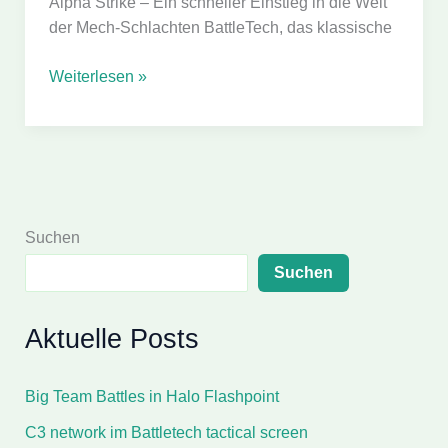
Alpha Strike – Ein schneller Einstieg in die Welt
der Mech-Schlachten BattleTech, das klassische
Regeln
Weiterlesen »
für
Battletech
Alpha
Strike
Suchen
Suchen
Aktuelle Posts
Big Team Battles in Halo Flashpoint
C3 network im Battletech tactical screen