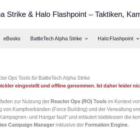
a Strike & Halo Flashpoint – Taktiken, Ka
eBooks
BattleTech Alpha Strike
Halo:Flashpoint
or Ops Tools für BattleTech Alpha Strike
er eingestellt und offline genommen. Ist daher leider ni
itfaden zur Nutzung der
Reactor Ops (RO) Tools
im Kontext vo
g von Kampfverbänden (Force Building) und der Verwaltung erwe
ampagnen- und Hangar fault“ und erläutert stattdessen die korr
ies Campaign Manager
inklusive der
Formation Engine
.