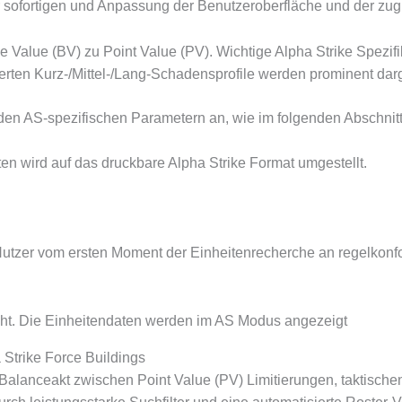
er sofortigen und Anpassung der Benutzeroberfläche und der zu
e Value (BV) zu Point Value (PV). Wichtige Alpha Strike Spezif
erten Kurz-/Mittel-/Lang-Schadensprofile werden prominent darg
en AS-spezifischen Parametern an, wie im folgenden Abschnitt d
ten wird auf das druckbare Alpha Strike Format umgestellt.
r Nutzer vom ersten Moment der Einheitenrecherche an regelkonf
cht. Die Einheitendaten werden im AS Modus angezeigt
a Strike Force Buildings
n Balanceakt zwischen Point Value (PV) Limitierungen, taktisch