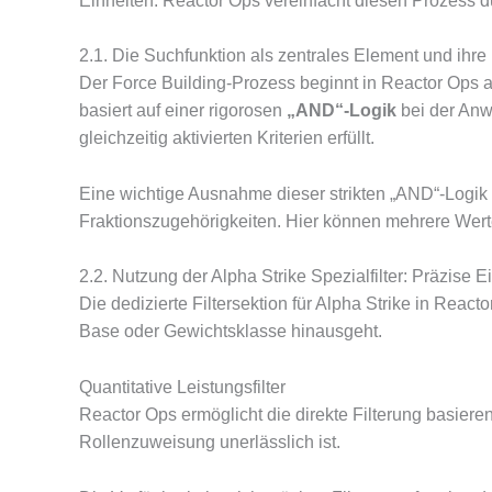
Einheiten. Reactor Ops vereinfacht diesen Prozess du
2.1. Die Suchfunktion als zentrales Element und ihre
Der Force Building-Prozess beginnt in Reactor Ops au
basiert auf einer rigorosen
„AND“-Logik
bei der Anw
gleichzeitig aktivierten Kriterien erfüllt.
Eine wichtige Ausnahme dieser strikten „AND“-Logik g
Fraktionszugehörigkeiten.
Hier können mehrere Werte 
2.2. Nutzung der Alpha Strike Spezialfilter: Präzise 
Die dedizierte Filtersektion für Alpha Strike in Reac
Base oder Gewichtsklasse hinausgeht.
Quantitative Leistungsfilter
Reactor Ops ermöglicht die direkte Filterung basier
Rollenzuweisung unerlässlich ist.