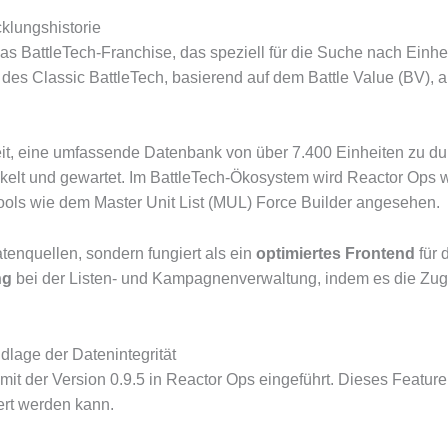
klungshistorie
das BattleTech-Franchise, das speziell für die Suche nach Einhe
es Classic BattleTech, basierend auf dem Battle Value (BV), a
eit, eine umfassende Datenbank von über 7.400 Einheiten zu d
ckelt und gewartet. Im BattleTech-Ökosystem wird Reactor Ops w
-Tools wie dem Master Unit List (MUL) Force Builder angesehen.
Datenquellen, sondern fungiert als ein
optimiertes Frontend
für 
ng
bei der Listen- und Kampagnenverwaltung, indem es die Zugä
dlage der Datenintegrität
it der Version 0.9.5 in Reactor Ops eingeführt.
Dieses Feature i
iert werden kann.