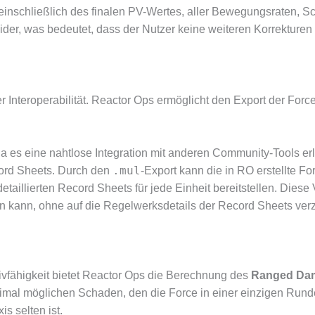
inschließlich des finalen PV-Wertes, aller Bewegungsraten, S
der, was bedeutet, dass der Nutzer keine weiteren Korrekturen
t der Interoperabilität. Reactor Ops ermöglicht den Export der F
 es eine nahtlose Integration mit anderen Community-Tools erlau
.mul
ecord Sheets. Durch den
-Export kann die in RO erstellte F
etaillierten Record Sheets für jede Einheit bereitstellen. Diese
zen kann, ohne auf die Regelwerksdetails der Record Sheets ve
sivfähigkeit bietet Reactor Ops die Berechnung des
Ranged Dam
ximal möglichen Schaden, den die Force in einer einzigen Runde
s selten ist.