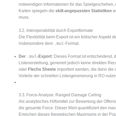
notwendigen Informationen für das Spielgeschehen, e
Karten spiegeln die
skill-angepassten Statistiken
wi
muss.
3.2. Interoperabilität durch Exportformate
Die Flexibilität beim Export ist ein kritischer Aspek
.mul
insbesondere dem
-Format.
.mul
Der
-Export:
Dieses Format ist entscheidend, da
Listenerstellung, generiert jedoch keine direkten R
oder
Flechs Sheets
importiert werden, die dann die d
Vorteile der schnellen Listengenerierung in RO nut
3.3. Force-Analyse: Ranged Damage Ceiling
Als analytisches Hilfsmittel zur Bewertung der Offen
die gesamte Force.
Dieser Wert quantifiziert den ma
Erreichen dieses theoretischen Maximums in der Praxi