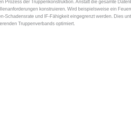
rt den Prozess der Truppenkonstruktion. Anstatt die gesamte D
Rollenanforderungen konstruieren. Wird beispielsweise ein Feue
en-Schadensrate und IF-Fähigkeit eingegrenzt werden. Dies unt
tierenden Truppenverbands optimiert.