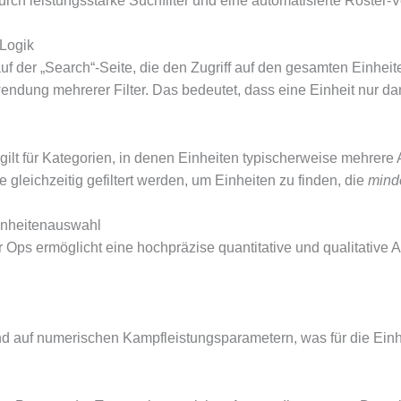
rch leistungsstarke Suchfilter und eine automatisierte Roster-
 Logik
f der „Search“-Seite, die den Zugriff auf den gesamten Einheit
endung mehrerer Filter.
Das bedeutet, dass eine Einheit nur da
ilt für Kategorien, in denen Einheiten typischerweise mehrere A
gleichzeitig gefiltert werden, um Einheiten zu finden, die
mind
Einheitenauswahl
tor Ops ermöglicht eine hochpräzise quantitative und qualitative 
end auf numerischen Kampfleistungsparametern, was für die Ein